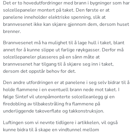
Det er to hovedutfordringer med brann i bygninger som har
solcellepaneler montert på taket. Den første er at
panelene inneholder elektriske spenning, slik at
brannvesenet ikke kan skjære gjennom dem, dersom huset
brenner.
Brannvesenet må ha mulighet til å lage hull i taket, blant
annet for å kunne slippe ut farlige røykgasser. Derfor må
solcellepaneler plasseres på en sånn måte at
brannvesenet har tilgang til å skjære seg inn i taket,
dersom det oppstår behov for det.
Den andre utfordringen er at panelene i seg selv bidrar til å
holde flammene i en eventuell brann nede mot taket. I
følge Sintef vil utenpåmonterte solcelleanlegg gi en
firedobling av tilbakestråling fra flammene på
underliggende takoverflate og takkonstruksjon.
Luftingen som vi nevnte tidligere i artikkelen, vil også
kunne bidra til å skape en vindtunnel mellom