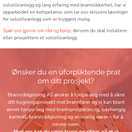
solcelleanlegg og lang erfaring med brannsikkerhet, har vi
opparbeidet en kompetanse som lar oss skissere løsninger
for solcelleanlegg som er tryggest mulig.
Spør oss gjerne om råd og hjelp
, dersom du skal installere-
eller prosjektere et solcelleanlegg.
Ønsker du en uforpliktende prat
om ditt prosjekt?
Brannrådgivning AS ønsker å hjelpe deg med å sikre
ditt bygningsprosjekt mot brannfarer og vi kan blant
annet hjelpe deg med brannprosjektering, uavhengig
kontroll, brannrådgivning og ansvarlig søker – for å
nevne noen.
Med oss kan du være trygg og sikker på at vi